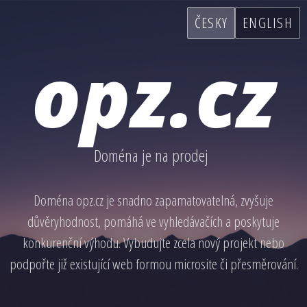
ČESKY
ENGLISH
opz.cz
Doména je na prodej
Doména opz.cz je snadno zapamatovatelná, zvyšuje
důvěryhodnost, pomáhá ve vyhledávačích a poskytuje
konkurenční výhodu. Vybudujte zcela nový projekt nebo
podpořte již existující web formou microsite či přesměrování.